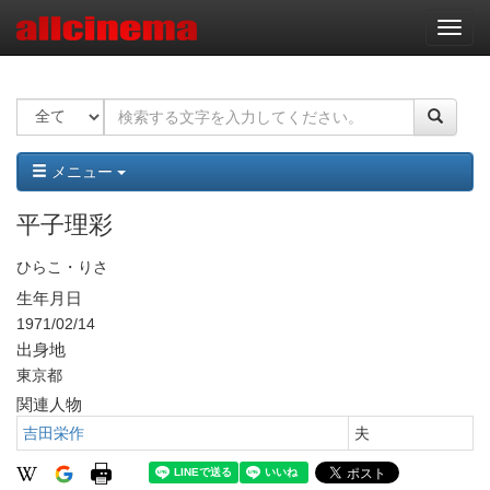
ナ
ビ
ゲ
ー
シ
ョ
ン
メニュー
平子理彩
ひらこ・りさ
生年月日
1971/02/14
出身地
東京都
関連人物
吉田栄作
夫