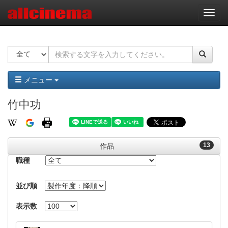
ナ
ビ
ゲ
ー
シ
ョ
ン
メニュー
竹中功
13
作品
職種
並び順
表示数