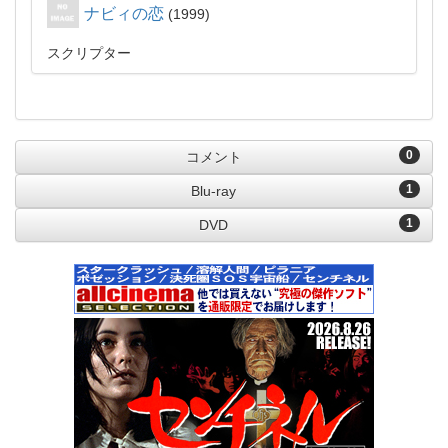
ナビィの恋
1999
スクリプター
0
コメント
1
Blu-ray
1
DVD