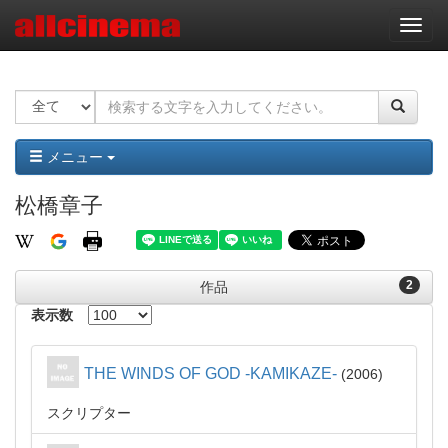
ナ
ビ
ゲ
ー
シ
ョ
ン
メニュー
松橋章子
2
作品
表示数
THE WINDS OF GOD -KAMIKAZE-
2006
スクリプター