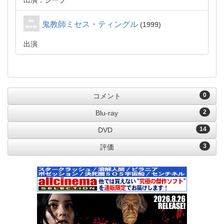
出演：シーラ
鬼教師ミセス・ティングル
1999
出演
0
コメント
2
Blu-ray
14
DVD
3
評価