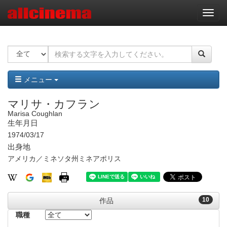
ナ
ビ
ゲ
ー
シ
ョ
ン
メニュー
マリサ・カフラン
Marisa Coughlan
生年月日
1974/03/17
出身地
アメリカ／ミネソタ州ミネアポリス
10
作品
職種