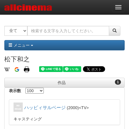
ナ
ビ
ゲ
ー
シ
ョ
ン
メニュー
松下和之
1
作品
表示数
ハッピィサルベージ
2000
TV
キャスティング