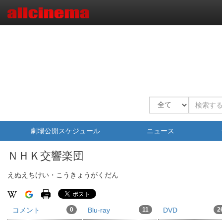
劇場公開スケジュール
ニュース
ＮＨＫ交響楽団
えぬえちけい・こうきょうがくだん
コメント
0
Blu-ray
11
DVD
2