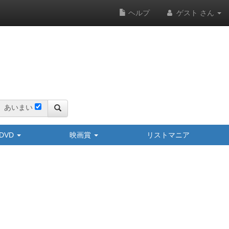
ヘルプ
ゲスト さん
あいまい
y/DVD
映画賞
リストマニア