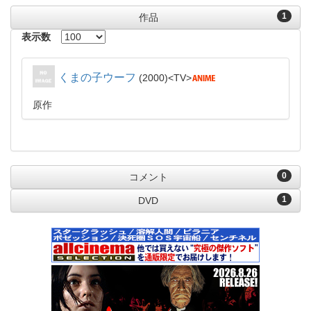
1
作品
表示数
くまの子ウーフ
2000
TV
原作
0
コメント
1
DVD