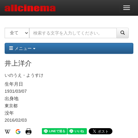
ナ
ビ
ゲ
ー
シ
ョ
ン
メニュー
井上洋介
いのうえ・ようすけ
生年月日
1931/03/07
出身地
東京都
没年
2016/02/03