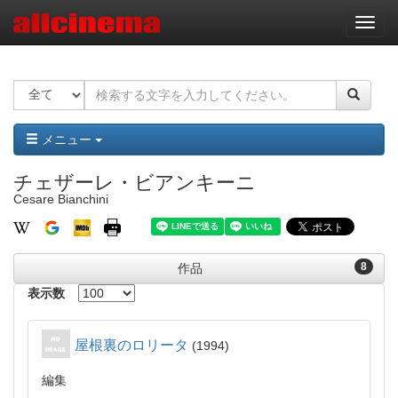
ナ
ビ
ゲ
ー
シ
ョ
ン
メニュー
チェザーレ・ビアンキーニ
Cesare Bianchini
8
作品
表示数
屋根裏のロリータ
1994
編集