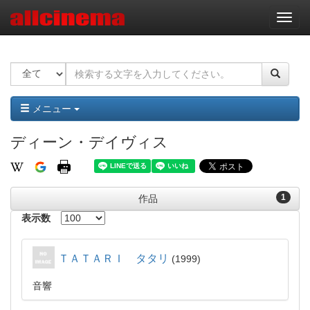
ナ
ビ
ゲ
ー
シ
ョ
ン
メニュー
ディーン・デイヴィス
1
作品
表示数
ＴＡＴＡＲＩ タタリ
1999
音響