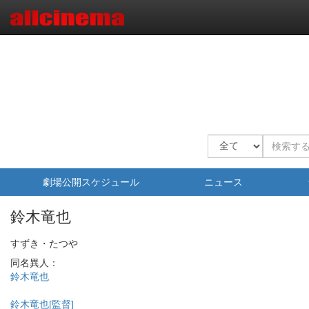
劇場公開スケジュール
ニュース
鈴木竜也
すずき・たつや
同名異人：
鈴木竜也
鈴木竜也[監督]