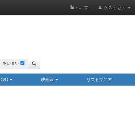
ヘルプ
ゲスト さん
あいまい
y/DVD
映画賞
リストマニア