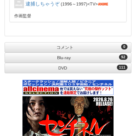
逮捕しちゃうぞ
1996～1997
TV
作画監督
0
コメント
92
Blu-ray
111
DVD