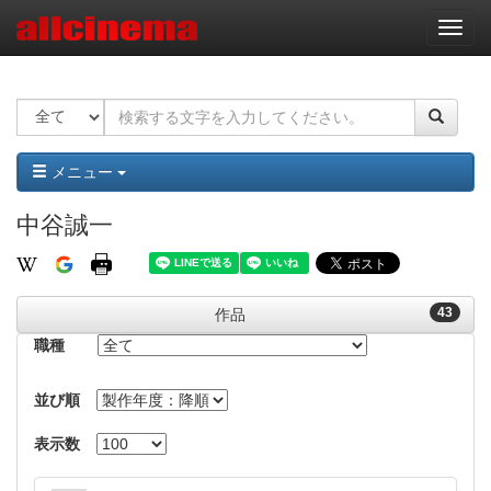
ナ
ビ
ゲ
ー
シ
ョ
ン
メニュー
中谷誠一
43
作品
職種
並び順
表示数