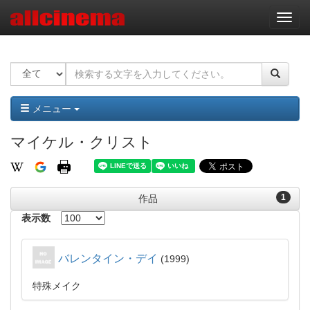
ナ
ビ
ゲ
ー
シ
ョ
ン
メニュー
マイケル・クリスト
1
作品
表示数
バレンタイン・デイ
1999
特殊メイク