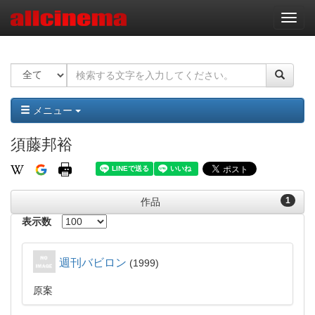
ナ
ビ
ゲ
ー
シ
ョ
ン
メニュー
須藤邦裕
1
作品
表示数
週刊バビロン
1999
原案