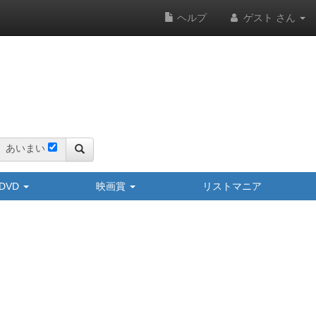
ヘルプ
ゲスト さん
あいまい
y/DVD
映画賞
リストマニア