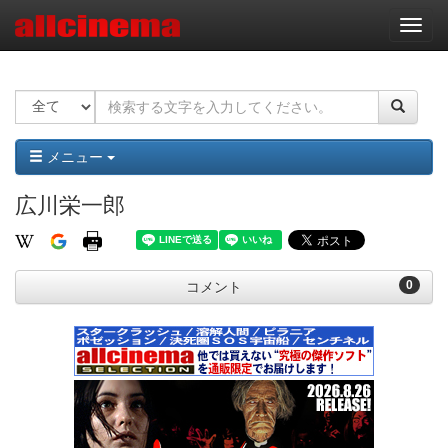
ナ
ビ
ゲ
ー
シ
ョ
ン
メニュー
広川栄一郎
0
コメント