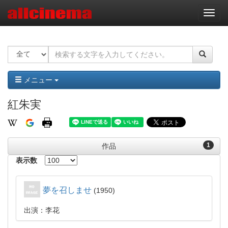
ナ
ビ
ゲ
ー
シ
ョ
ン
メニュー
紅朱実
1
作品
表示数
夢を召しませ
1950
出演：李花