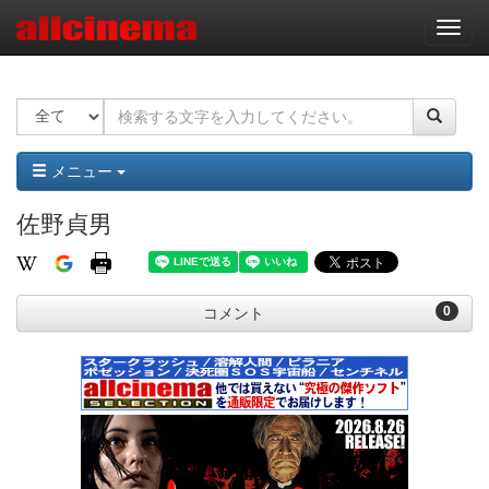
ナ
ビ
ゲ
ー
シ
ョ
ン
メニュー
佐野貞男
0
コメント