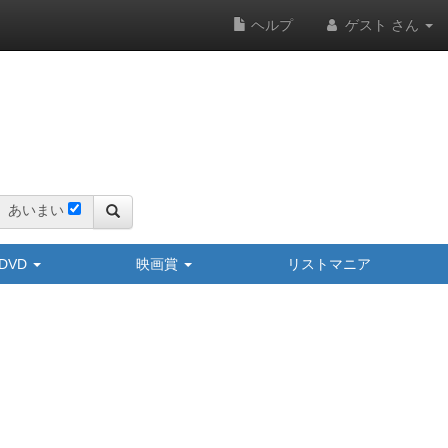
ヘルプ
ゲスト さん
あいまい
y/DVD
映画賞
リストマニア