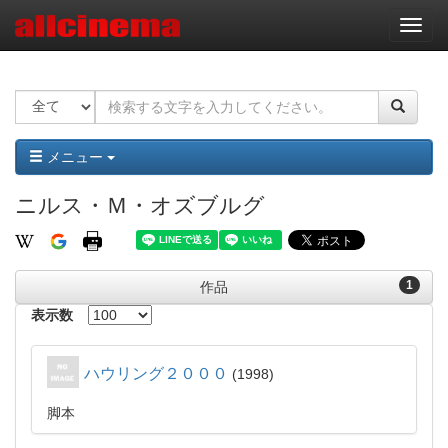
ナ
ビ
ゲ
ー
シ
ョ
ン
メニュー
ニルス・Ｍ・オズブルグ
1
作品
表示数
ハウリング２０００
1998
脚本