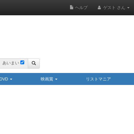
ヘルプ
ゲスト さん
あいまい
y/DVD
映画賞
リストマニア