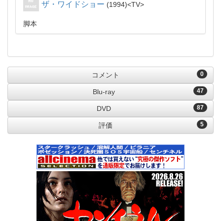
ザ・ワイドショー
1994
TV
脚本
0
コメント
47
Blu-ray
87
DVD
5
評価