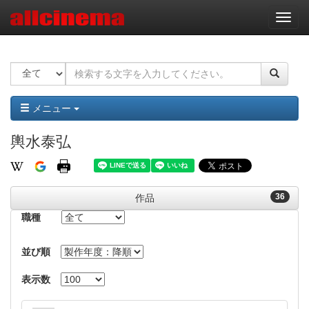
ナ
ビ
ゲ
ー
シ
ョ
ン
メニュー
輿水泰弘
36
作品
職種
並び順
表示数