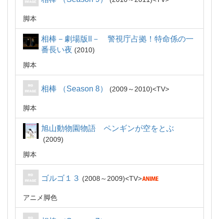
脚本
相棒－劇場版II－ 警視庁占拠！特命係の一
番長い夜
2010
脚本
相棒 （Season 8）
2009～2010
TV
脚本
旭山動物園物語 ペンギンが空をとぶ
2009
脚本
ゴルゴ１３
2008～2009
TV
アニメ脚色