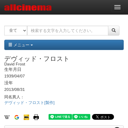
ナ
ビ
ゲ
ー
シ
ョ
ン
メニュー
デヴィッド・フロスト
David Frost
生年月日
1939/04/07
没年
2013/08/31
同名異人：
デヴィッド・フロスト[製作]