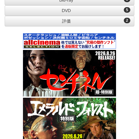
Blu-ray
5
DVD
2
評価