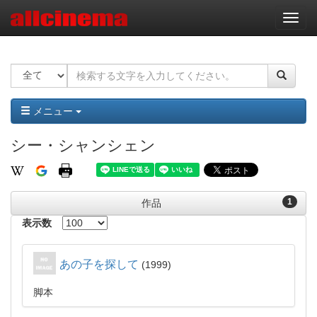
ナ
ビ
ゲ
ー
シ
ョ
ン
メニュー
シー・シャンシェン
1
作品
表示数
あの子を探して
1999
脚本