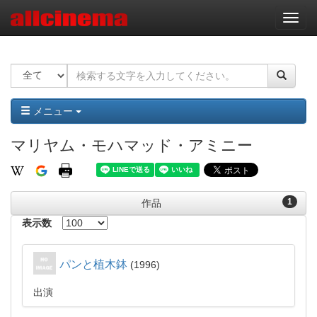
ナ
ビ
ゲ
ー
シ
ョ
ン
メニュー
マリヤム・モハマッド・アミニー
1
作品
表示数
パンと植木鉢
1996
出演