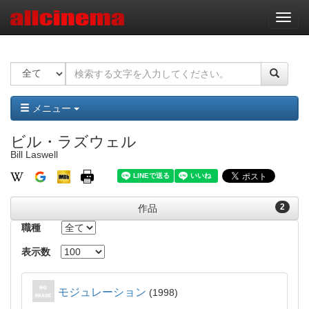
ナ
ビ
ゲ
ー
シ
ョ
ン
メニュー
ビル・ラズウェル
Bill Laswell
2
作品
職種
表示数
モジュレーション
1998