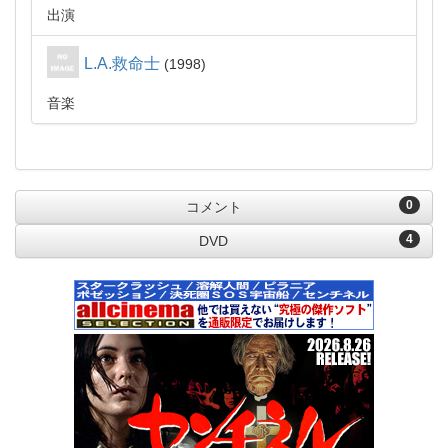
出演
L.A.救命士
1998
音楽
0
コメント
4
DVD