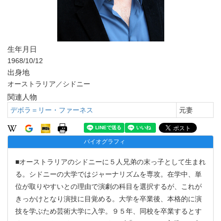
生年月日
1968/10/12
出身地
オーストラリア／シドニー
関連人物
デボラ＝リー・ファーネス
元妻
バイオグラフィ
■オーストラリアのシドニーに５人兄弟の末っ子として生まれ
る。シドニーの大学ではジャーナリズムを専攻。在学中、単
位が取りやすいとの理由で演劇の科目を選択するが、これが
きっかけとなり演技に目覚める。大学を卒業後、本格的に演
技を学ぶため芸術大学に入学。９５年、同校を卒業するとす