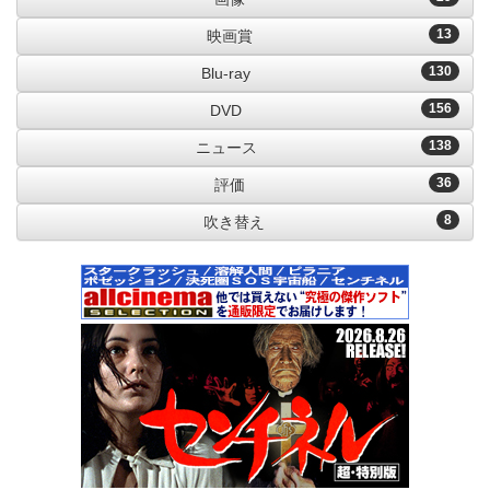
13
映画賞
130
Blu-ray
156
DVD
138
ニュース
36
評価
8
吹き替え