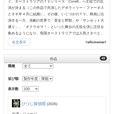
ぐ、オーストラリアのＴＶシリーズ「Corelli」へ主役での出
演が決まる（この作品で共演したデボラ＝リー・ファーネス
と９６年４月に結婚）。その後、いくつかのＴＶ、映画に出
演する一方、演劇の世界で「美女と野獣」や「サンセット大
通り」、「オクラホマ！」といった舞台の主役を演じ注目を
集めるようになり、母国オーストラリアでは人気スターと
...
全文表示
<allcinema>
49
作品
職種
並び順
表示数
ひつじ探偵団
2026
出演：ジョージ