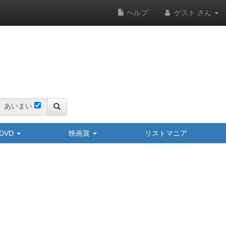
ヘルプ
ゲスト さん
あいまい
y/DVD
映画賞
リストマニア