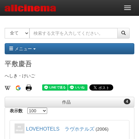
ナ
ビ
ゲ
ー
シ
ョ
ン
メニュー
平敷慶吾
へしき・けいご
4
作品
表示数
LOVEHOTELS ラヴホテルズ
2006