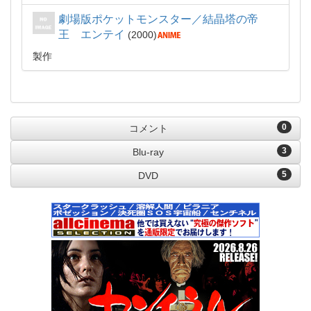
劇場版ポケットモンスター／結晶塔の帝
王 エンテイ
2000
製作
0
コメント
3
Blu-ray
5
DVD