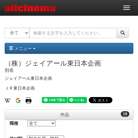
ナ
ビ
ゲ
ー
シ
ョ
ン
メニュー
（株）ジェイアール東日本企画
別名
ジェイアール東日本企画
ＪＲ東日本企画
19
作品
職種