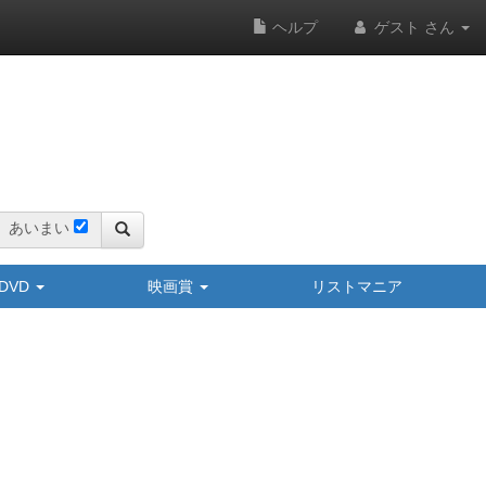
ヘルプ
ゲスト さん
あいまい
y/DVD
映画賞
リストマニア