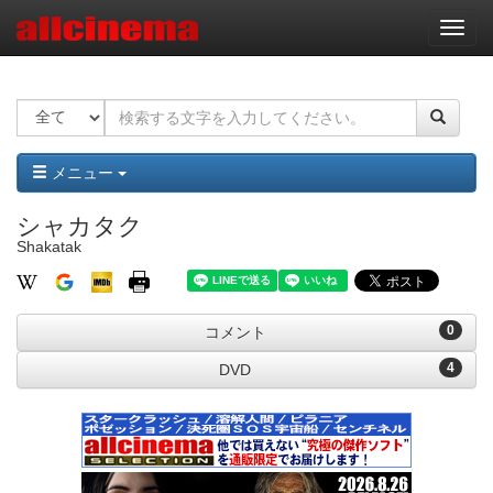
ナ
ビ
ゲ
ー
シ
ョ
ン
メニュー
シャカタク
Shakatak
0
コメント
4
DVD