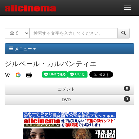
ナ
ビ
ゲ
ー
シ
ョ
ン
メニュー
ジルベール・カルバンティエ
0
コメント
3
DVD