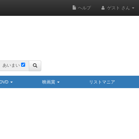
ヘルプ
ゲスト さん
あいまい
y/DVD
映画賞
リストマニア