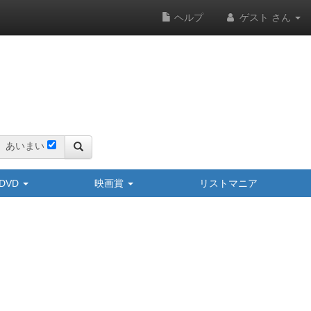
ヘルプ
ゲスト さん
あいまい
y/DVD
映画賞
リストマニア