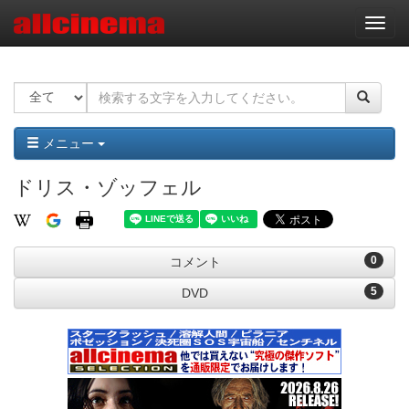
ナ
ビ
ゲ
ー
シ
ョ
ン
メニュー
ドリス・ゾッフェル
0
コメント
5
DVD