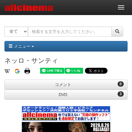
ナ
ビ
ゲ
ー
シ
ョ
ン
メニュー
ネッロ・サンティ
0
コメント
3
DVD