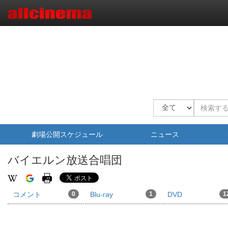
劇場公開スケジュール
ニュース
バイエルン放送合唱団
コメント
0
Blu-ray
1
DVD
1