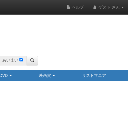
ヘルプ
ゲスト さん
あいまい
y/DVD
映画賞
リストマニア