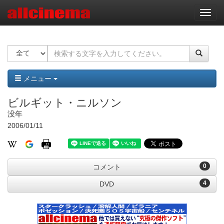
ナ
ビ
ゲ
ー
シ
ョ
ン
メニュー
ビルギット・ニルソン
没年
2006/01/11
0
コメント
4
DVD