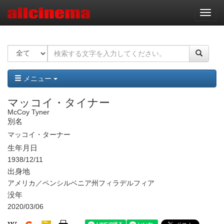
ナ
ビ
ゲ
ー
シ
ョ
ン
メニュー
マッコイ・タイナー
McCoy Tyner
別名
マッコイ・ターナー
生年月日
1938/12/11
出身地
アメリカ／ペンシルベニア州フィラデルフィア
没年
2020/03/06