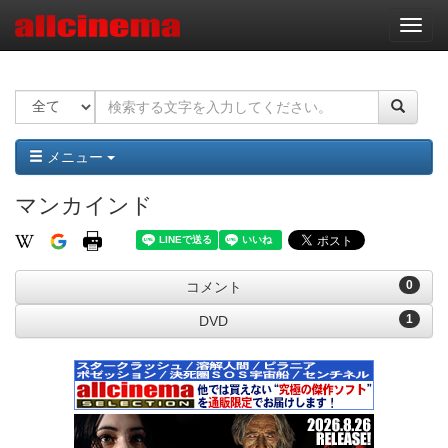
ナ
ビ
ゲ
ー
シ
ョ
ン
メニュー
マンカインド
0
コメント
1
DVD