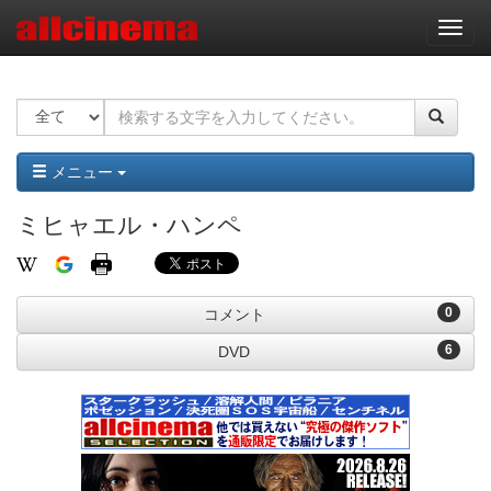
ナ
ビ
ゲ
ー
シ
ョ
ン
メニュー
ミヒャエル・ハンペ
0
コメント
6
DVD