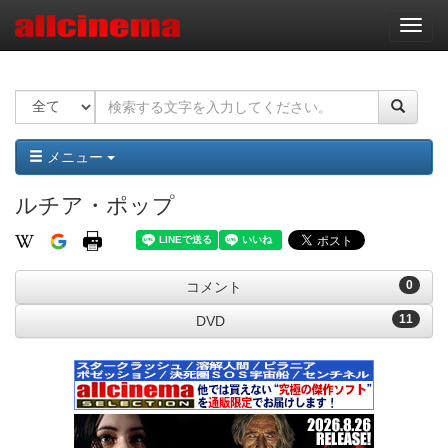
ナ
ビ
ゲ
ー
シ
ョ
ン
メニュー
ルチア・ポップ
0
コメント
11
DVD