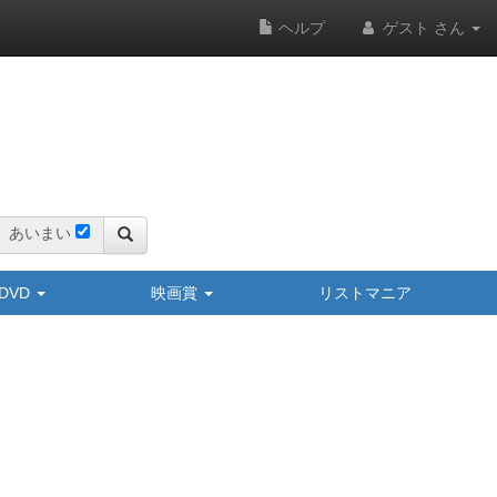
ヘルプ
ゲスト さん
あいまい
y/DVD
映画賞
リストマニア