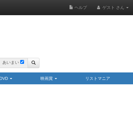
ヘルプ
ゲスト さん
あいまい
y/DVD
映画賞
リストマニア