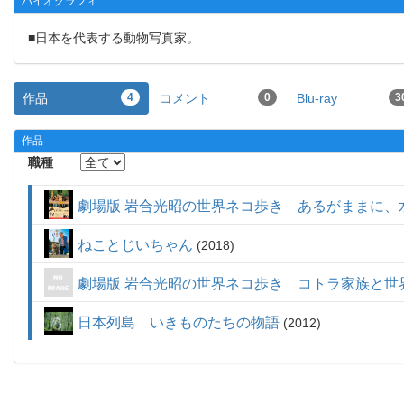
バイオグラフィ
■日本を代表する動物写真家。
作品
4
コメント
0
Blu-ray
3
作品
職種
劇場版 岩合光昭の世界ネコ歩き あるがままに、
ねことじいちゃん
2018
劇場版 岩合光昭の世界ネコ歩き コトラ家族と世
日本列島 いきものたちの物語
2012