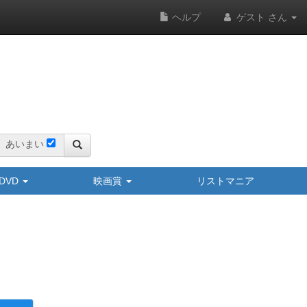
ヘルプ
ゲスト さん
あいまい
y/DVD
映画賞
リストマニア