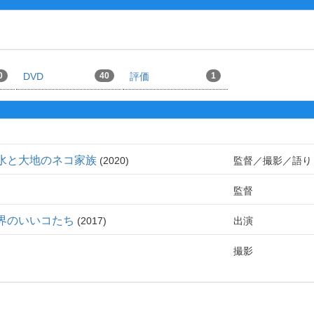
0
DVD
40
評価
1
水と大地のネコ家族
2020
監督
撮影
語り
監督
界のいいコたち
2017
出演
撮影