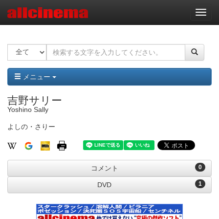
ナ
ビ
ゲ
ー
シ
ョ
ン
メニュー
吉野サリー
Yoshino Sally
よしの・さりー
0
コメント
1
DVD