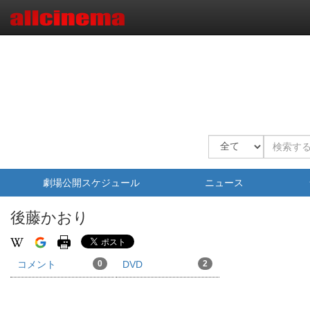
劇場公開スケジュール
ニュース
後藤かおり
コメント
0
DVD
2