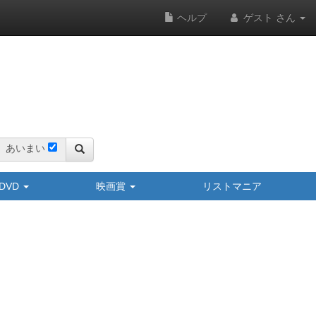
ヘルプ
ゲスト さん
あいまい
y/DVD
映画賞
リストマニア