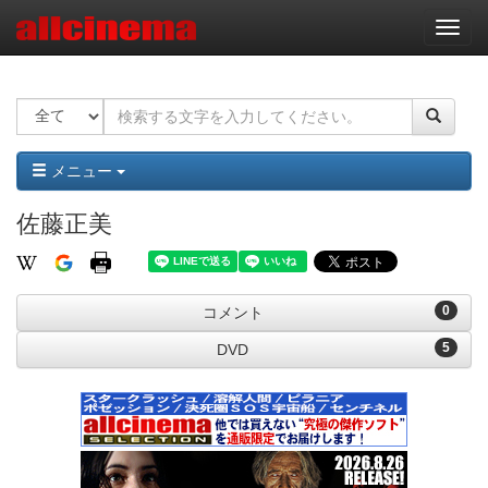
ナ
ビ
ゲ
ー
シ
ョ
ン
メニュー
佐藤正美
0
コメント
5
DVD