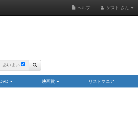
ヘルプ
ゲスト さん
あいまい
y/DVD
映画賞
リストマニア