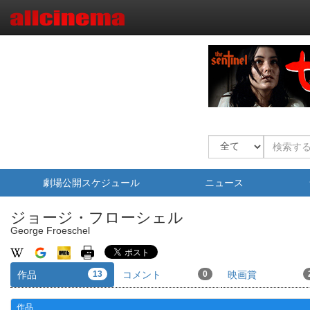
劇場公開スケジュール
ニュース
ジョージ・フローシェル
George Froeschel
作品
13
コメント
0
映画賞
作品