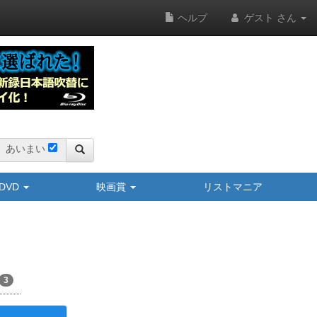
ヘルプ
ゲスト さん
あいまい
y/DVD
映画賞
リストマニア
3